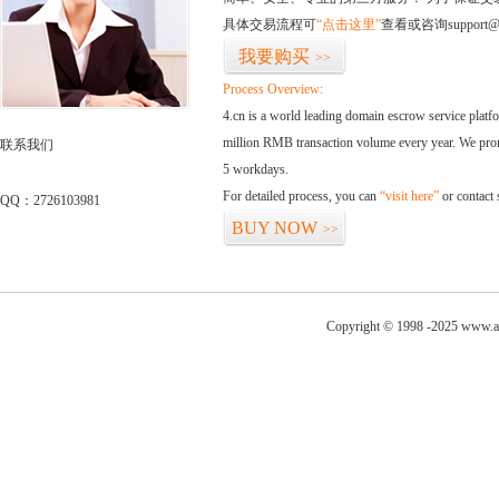
具体交易流程可
“点击这里”
查看或咨询support@
我要购买
>>
Process Overview:
4.cn is a world leading domain escrow service plat
million RMB transaction volume every year. We promi
联系我们
5 workdays.
For detailed process, you can
“visit here”
or contact
QQ：2726103981
BUY NOW
>>
Copyright © 1998 -2025 www.a