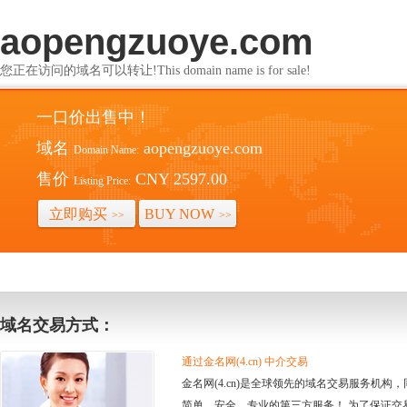
aopengzuoye.com
您正在访问的域名可以转让!This domain name is for sale!
一口价出售中！
域名
aopengzuoye.com
Domain Name:
售价
CNY 2597.00
Listing Price:
立即购买
BUY NOW
>>
>>
域名交易方式：
通过金名网(4.cn) 中介交易
金名网(4.cn)是全球领先的域名交易服务机
简单、安全、专业的第三方服务！ 为了保证交